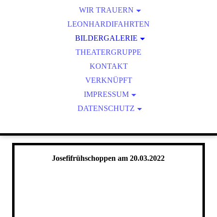
PLATTLERGRUPPE
WIR TRAUERN
ZUR HOCHZEIT
LEONHARDIFAHRTEN
ZUM GEBURTSTAG
GAUFEST 2015
IM JAHR 2026
BILDERGALERIE
IM JAHR 2025
THEATERGRUPPE
IM JAHR 2024
2026
IM JAHR 2023
KONTAKT
2025
IM JAHR 2022
VERKNÜPFT
2024
IMPRESSUM
2023
DATENSCHUTZ
RECHT AM BILD
2022
DATENSCHUTZERKLÄRUNG
Josefifrühschoppen am 20.03.2022