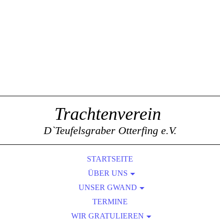
Trachtenverein
D`Teufelsgraber Otterfing e.V.
STARTSEITE
ÜBER UNS
VORSTANDSCHAFT
UNSER GWAND
DAS RICHTIGE GWAND, FÜR DEN RICHTGEN ANLASS
UNSERE FAHNE
TERMINE
WIR GRATULIEREN
CHRONIK