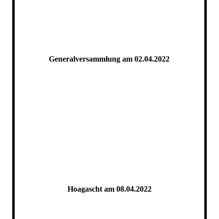
Generalversammlung am 02.04.2022
2022_General
2022_Generalvers._Trachtler_20220402_11_
2022_Generalvers._Trachtler_20220402_18_
2022_Generalvers._Trachtler_20220402_9_
Hoagascht am 08.04.2022