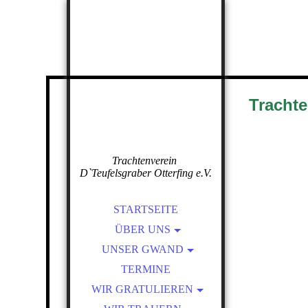
Trachte
Trachtenverein
D`Teufelsgraber Otterfing e.V.
STARTSEITE
ÜBER UNS
VORSTANDSCHAFT
UNSER GWAND
DAS RICHTIGE GWAND,
UNSERE FAHNE
TERMINE
FÜR DEN RICHTGEN
WIR GRATULIEREN
CHRONIK
ANLASS