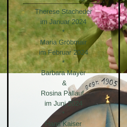
---------------------------------------------------------
Therese Stacheder
im Januar 2024
*
Maria Gröbmair
im Februar 2024
*
Barbara Mayer
&
Rosina Pallauf
im Juni 2024
*
Hans Kaiser