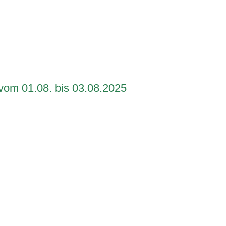
t_39
t_41
t_42
 vom 01.08. bis 03.08.2025