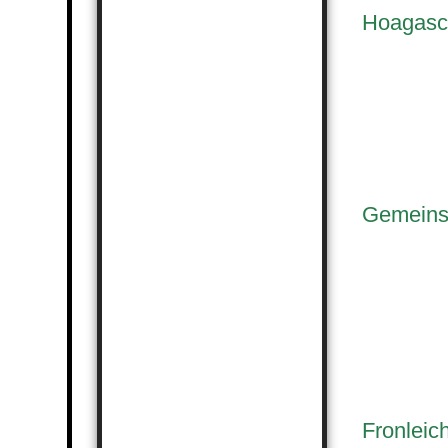
Hoagasc
Gemeinsc
Fronleic