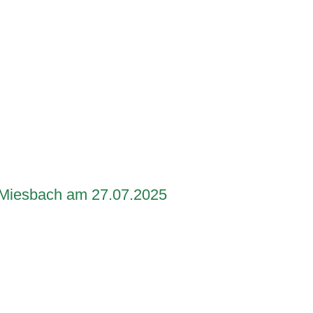
 Miesbach am 27.07.2025
t_7
t_8
t_9