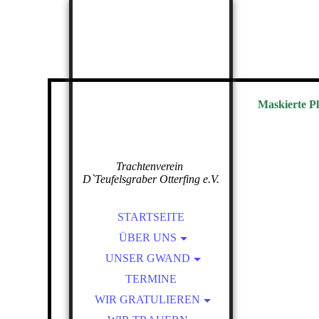
Maskierte Pl
Trachtenverein
D`Teufelsgraber Otterfing e.V.
STARTSEITE
ÜBER UNS
VORSTANDSCHAFT
UNSER GWAND
DAS RICHTIGE GWAND,
UNSERE FAHNE
TERMINE
FÜR DEN RICHTGEN
WIR GRATULIEREN
CHRONIK
ANLASS